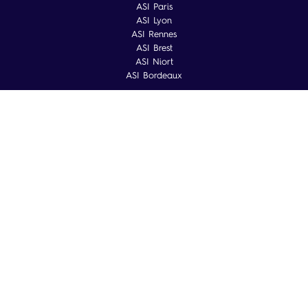
ASI Paris
ASI Lyon
ASI Rennes
ASI Brest
ASI Niort
ASI Bordeaux
Mentions légales
Politique de confidentialité
Conditions Générales d'Intervention
Plan de site
Accessibilité