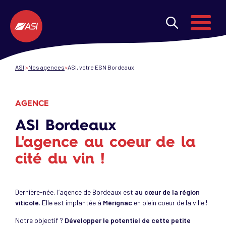
Aller au contenu principal
Menu
ASI
Nos agences
ASI, votre ESN Bordeaux
AGENCE
ASI
Bordeaux
L'agence au coeur de la
cité du vin !
Dernière-née, l’agence de Bordeaux est
au cœur de la région
viticole
. Elle est implantée à
Mérignac
en plein coeur de la ville !
Notre objectif ?
Développer le potentiel de cette petite