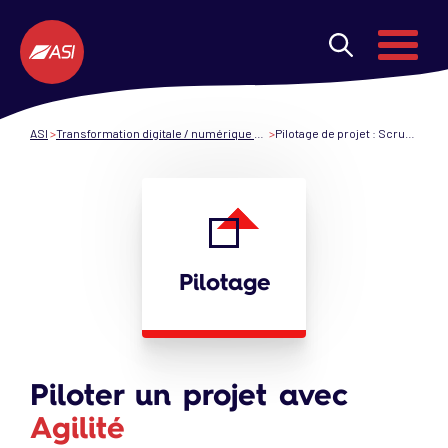
Aller au contenu principal
Menu
ASI
Transformation digitale / numérique des entreprises : nos expertises
Pilotage de projet : Scrum, PO et méthode agile
Pilotage
Piloter un projet avec
Agilité