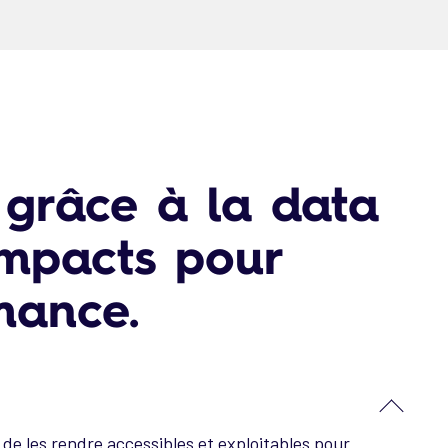
 grâce à la data
impacts pour
mance.
er, de les rendre accessibles et exploitables pour