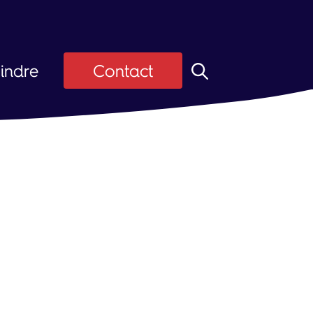
indre
Contact
z ASI
Candidats
ier
 d'emploi