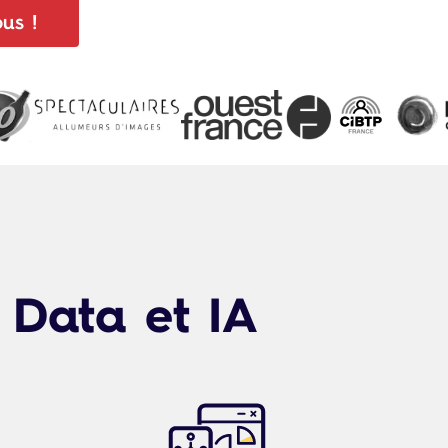
us !
 Data et IA