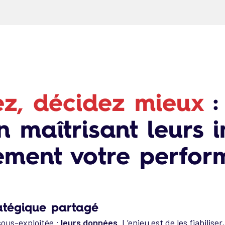
ez, décidez mieux
:
n maîtrisant leurs 
ement votre perfor
ratégique partagé
sous-exploitée :
leurs données
. L’enjeu est de les fiabilis