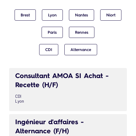
Brest
Lyon
Nantes
Niort
Paris
Rennes
CDI
Alternance
Consultant AMOA SI Achat -
Recette (H/F)
CDI
Lyon
Ingénieur d'affaires -
Alternance (F/H)