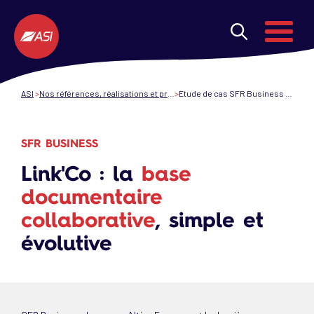
Aller au contenu principal
Menu
ASI
Nos références, réalisations et projets de transformation numérique
Etude de cas SFR Business & ASI - Transformation Digitale
SFR BUSINESS
Link'Co : la
base
documentaire
collaborative
, simple et
évolutive