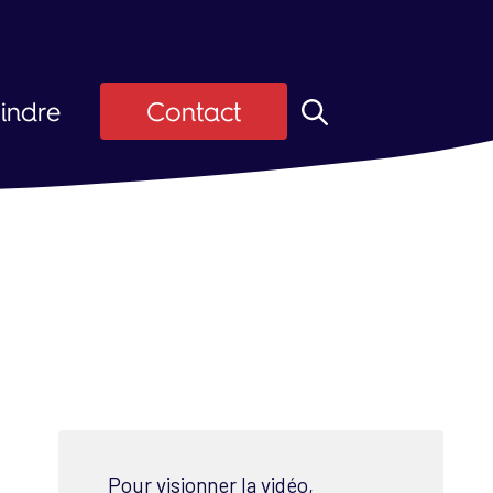
indre
Contact
z ASI
Candidats
ier
 d'emploi
Pour visionner la vidéo,