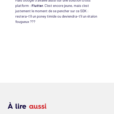
Mais Google travaille aussi sur une solution cross
platform :
Flutter
. C’est encore jeune, mais c’est
justement le moment de se pencher sur ce SDK :
restera-t’il un poney timide ou deviendra-t’il un étalon
fougueux ???
À lire
aussi