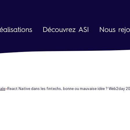
éalisations
Découvrez ASI
Nous rejo
L'entreprise
La vie che
Société à mission
Parcours 
Nos agences
Fiches mét
Actualités et événements
Nos offres
tale
React Native dans les fintechs, bonne ou mauvaise idée ? Web2day 2
Blog et vidéos
Engagements et démarche RSE
Partenaires et technologies
Ressources