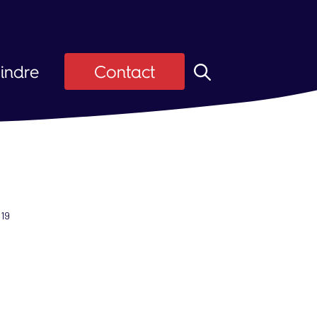
indre
Contact
z ASI
Candidats
ier
 d'emploi
019