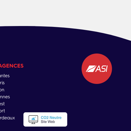
AGENCES
ntes
ris
on
nnes
est
ort
rdeaux