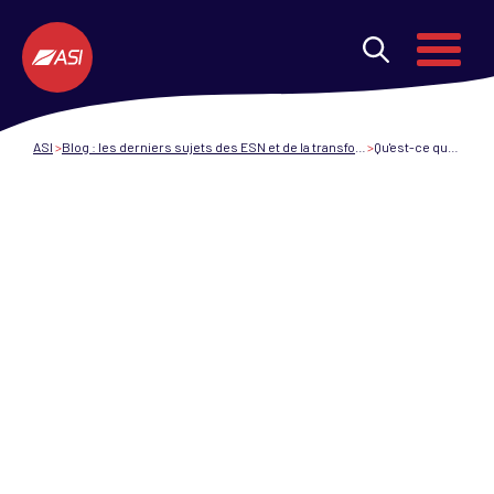
Aller au contenu principal
Menu
ASI
Blog : les derniers sujets des ESN et de la transformation digitale
Qu'est-ce que l'UX ?