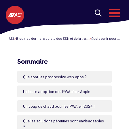
Aller au contenu principal
Menu
ASI
Blog : les derniers sujets des ESN et de la transformation digitale
Quel avenir pour les PWA ?
Sommaire
Que sont les progressive web apps ?
La lente adoption des PWA chez Apple
Un coup de chaud pour les PWA en 2024 !
Quelles solutions pérennes sont envisageables
?