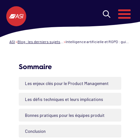
Aller au contenu principal
Menu
ASI
Blog : les derniers sujets des ESN et de la transformation digitale
Intelligence artificielle et RGPD : guide pratique pour Product Managers et Product Owners
Sommaire
Les enjeux clés pour le Product Management
Les défis techniques et leurs implications
Bonnes pratiques pour les équipes produit
Conclusion