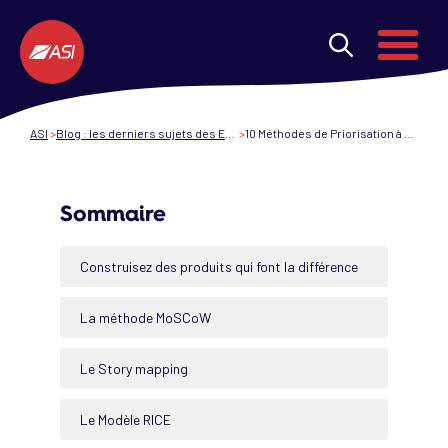
Aller au contenu principal
Menu
ASI
Blog : les derniers sujets des ESN et de la transformation digitale
10 Méthodes de Priorisation à utiliser en Product Management
Sommaire
Construisez des produits qui font la différence
La méthode MoSCoW
Le Story mapping
Le Modèle RICE