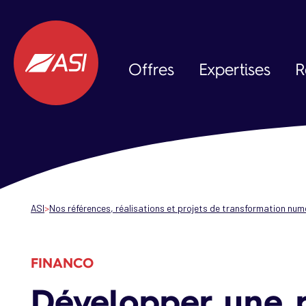
Aller au contenu principal
Offres
Expertises
R
Data & IA
Expérience Client
Expérience Collaborateur
ASI
Nos références, réalisations et projets de transformation num
FINANCO
Développer une p