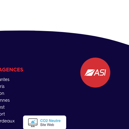
AGENCES
ntes
ris
on
nnes
est
ort
rdeaux