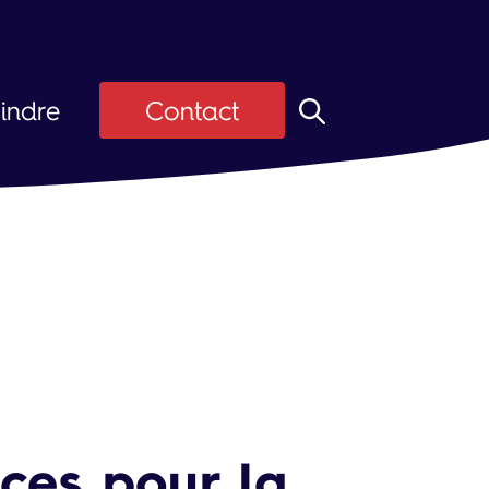
indre
Contact
z ASI
Candidats
ier
 d'emploi
ces pour la