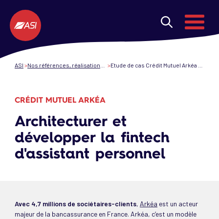
Aller au contenu principal
Menu
ASI
Nos références, réalisations et projets de transformation numérique
Etude de cas Crédit Mutuel Arkéa - Aumaxpourmoi & ASI - Transformation Digitale
CRÉDIT MUTUEL ARKÉA
Architecturer et
développer la fintech
d'assistant personnel
Avec 4,7 millions de sociétaires-clients
,
Arkéa
est un acteur
majeur de la bancassurance en France. Arkéa, c’est un modèle