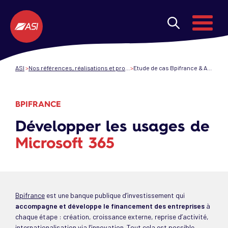
Aller au contenu principal
Menu
ASI
Nos références, réalisations et projets de transformation numérique
Etude de cas Bpifrance & ASI - Transformation Digitale
BPIFRANCE
Développer les usages de
Microsoft 365
Bpifrance
est une banque publique d’investissement qui
accompagne et développe le financement des entreprises
à
chaque étape : création, croissance externe, reprise d’activité,
internationalisation via l’innovation. Tout cela est possible