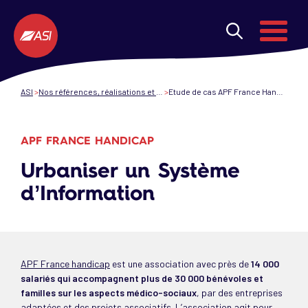
Aller au contenu principal
Menu
ASI
Nos références, réalisations et projets de transformation numérique
Etude de cas APF France Handicap & ASI - Transformation Digitale
APF FRANCE HANDICAP
Urbaniser un Système
d’Information
APF France handicap
est une association avec près de
14 000
salariés qui accompagnent plus de 30 000 bénévoles et
familles sur les aspects médico-sociaux
, par des entreprises
adaptées et des projets associatifs. L’association agit pour