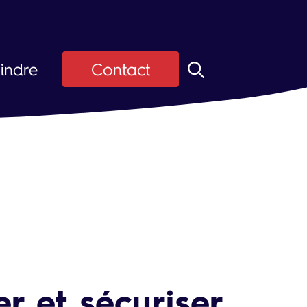
indre
Contact
z ASI
Candidats
ier
 d'emploi
r et sécuriser