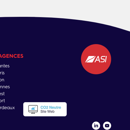
AGENCES
ntes
ris
on
nnes
est
ort
rdeaux