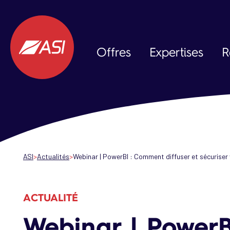
Aller au contenu principal
Offres
Expertises
R
Data & IA
Expérience Client
Expérience Collaborateur
ASI
Actualités
Webinar | PowerBI : Comment diffuser et sécurise
ACTUALITÉ
Webinar | PowerB