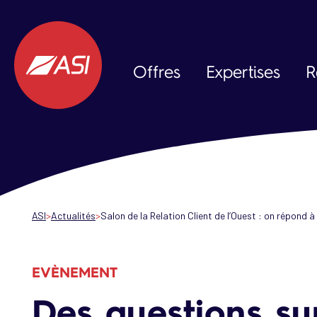
Aller au contenu principal
Offres
Expertises
R
Data & IA
Expérience Client
Expérience Collaborateur
ASI
Actualités
Salon de la Relation Client de l’Ouest : on répond 
EVÈNEMENT
Des questions s