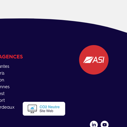
AGENCES
ntes
ris
on
nnes
est
ort
rdeaux