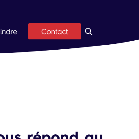
indre
Contact
z ASI
Candidats
ier
 d'emploi
vous répond au