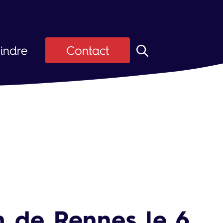
indre
Contact
z ASI
Candidats
ier
 d'emploi
 de Rennes le 6