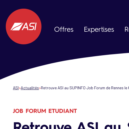
Aller au contenu principal
Offres
Expertises
R
Data & IA
Expérience Client
Expérience Collaborateur
ASI
Actualités
Retrouve ASI au SUPINFO Job Forum de Rennes le 
JOB FORUM ETUDIANT
Retrouve ASI au