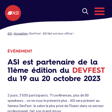
Aller au contenu principal
Menu
ASI
Actualités
DevFest : ASI fait son box-office !
ÉVÉNEMENT
ASI est partenaire de la
11ème édition du
DEVFEST
du 19 au 20 octobre 2023
2 jours, 3 500 participants, 71 conférences, plus de 90
speakeurs… on ne vous le présente plus : ASI sera présent au
fameux DevFest, le salon le plus prisé de l’Ouest dans ce secteur
professionnel, fait son grand retour.