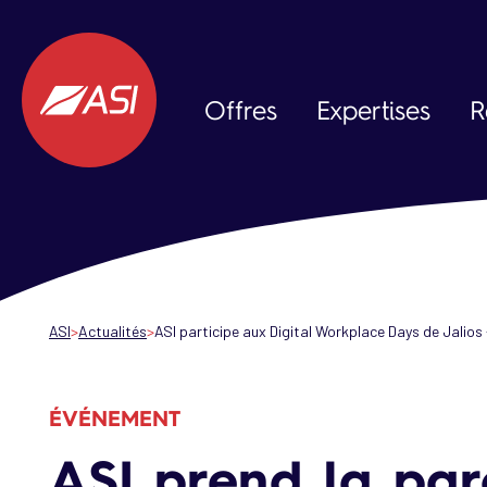
Aller au contenu principal
Offres
Expertises
R
Data & IA
Expérience Client
Expérience Collaborateur
ASI
Actualités
ASI participe aux Digital Workplace Days de Jalios
ÉVÉNEMENT
ASI prend la par