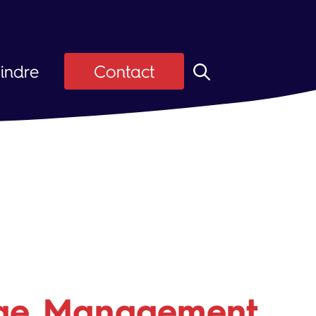
indre
Contact
z ASI
Candidats
ier
 d'emploi
ge Management