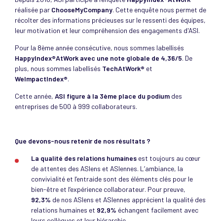
réalisée par
ChooseMyCompany
. Cette enquête nous permet de
récolter des informations précieuses sur le ressenti des équipes,
leur motivation et leur compréhension des engagements d'ASI.
Pour la 8ème année consécutive, nous sommes labellisés
HappyIndex®AtWork avec une note globale de 4,36/5
. De
plus, nous sommes labellisés
TechAtWork®
et
WeImpactIndex®
.
Cette année,
ASI figure à la 3ème place du podium
des
entreprises de 500 à 999 collaborateurs.
Que devons-nous retenir de nos résultats ?
La qualité des relations humaines
est toujours au cœur
de attentes des ASIens et ASIennes. L’ambiance, la
convivialité et l’entraide sont des éléments clés pour le
bien-être et l’expérience collaborateur. Pour preuve,
92,3%
de nos ASIens et ASIennes apprécient la qualité des
relations humaines et
92,9%
échangent facilement avec
leurs collègues et leur hiérarchie.