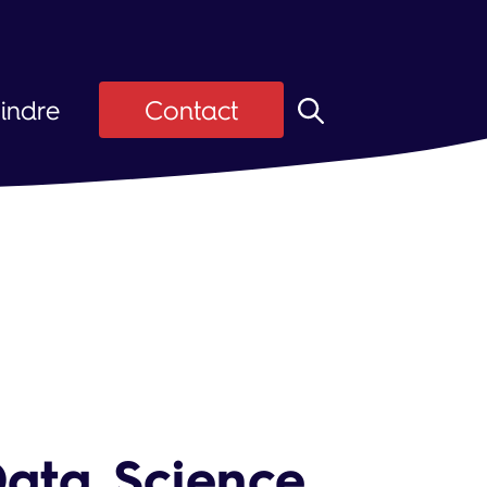
indre
Contact
z ASI
Candidats
ier
 d'emploi
Data Science