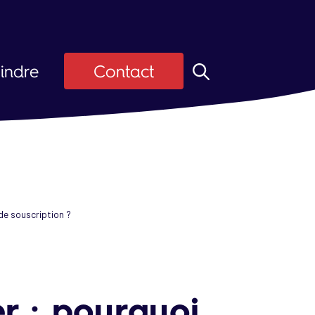
indre
Contact
z ASI
Candidats
ier
 d'emploi
 de souscription ?
er : pourquoi