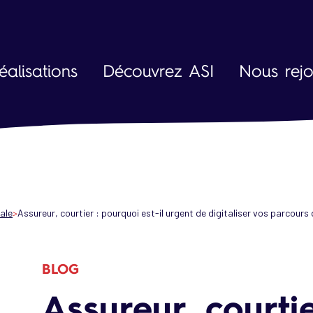
éalisations
Découvrez ASI
Nous rejo
L'entreprise
La vie che
Société à mission
Parcours 
Nos agences
Fiches mét
Actualités et événements
Nos offres
tale
Assureur, courtier : pourquoi est-il urgent de digitaliser vos parcours
Blog et vidéos
Engagements et démarche RSE
BLOG
Partenaires et technologies
Assureur, courti
Ressources