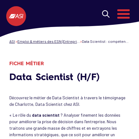
Aller au contenu principal
Menu
ASI
Emploi & métiers des ESN (Entreprises de services du numérique)
Data Scientist : compétences, missions, formation
FICHE MÉTIER
Data Scientist (H/F)
Découvrez le métier de Data Scientist à travers le témoignage
de Charlotte, Data Scientist chez ASI.
« Le rôle du
data scientist
? Analyser finement les données
pour améliorer la prise de décision dans l’entreprise. Nous
traitons une grande masse de chiffres et en extrayons les
informations stratégiques, que ce soit pour améliorer un